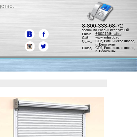
ство.
8-800-333-68-72
звонок по России бесплатный!
6483272@mail.ru
Email:
www.antaspb.ru
Сайт:
СПб, Ропшинское шоссе,
Офис:
п. Велигонты
СПб, Ропшинское шоссе,
Склад:
п. Велигонты