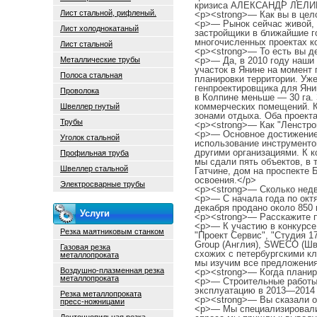
кризиса АЛЕКСАНДР ЛЕЛИН
Лист стальной, рифленый.
<p><strong>— Как вы в цел
<p>— Рынок сейчас живой, 
Лист холоднокатаный
застройщики в ближайшие го
многочисленных проектах к
Лист стальной
<p><strong>— То есть вы де
Металлические трубы
<p>— Да, в 2010 году наши 
участок в Янине на момент 
Полоса стальная
планировки территории. Уж
генпроектировщика для Янин
Проволока
в Колпине меньше — 30 га. 
коммерческих помещений. К
Швеллер гнутый
зонами отдыха. Оба проект
Трубы
<p><strong>— Как "Ленстро
<p>— Основное достижение:
Уголок стальной
использование инструменто
другими организациями. К к
Профильная труба
мы сдали пять объектов, в 
Швеллер стальной
Гатчине, дом на проспекте 
освоения.</p>
Электросварные трубы
<p><strong>— Сколько недв
<p>— С начала года по окт
декабря продано около 850 
Услуги
<p><strong>— Расскажите п
<p>— К участию в конкурсе 
Резка маятниковым станком
"Проект Сервис", "Студия 1
Group (Англия), SWECO (Шв
Газовая резка
схожих с петербургскими к
металлопроката
мы изучим все предложения
Воздушно-плазменная резка
<p><strong>— Когда планир
металлопроката
<p>— Строительные работы 
эксплуатацию в 2013—2014 
Резка металлопроката
<p><strong>— Вы сказали о 
пресс-ножницами
<p>— Мы специализировалис