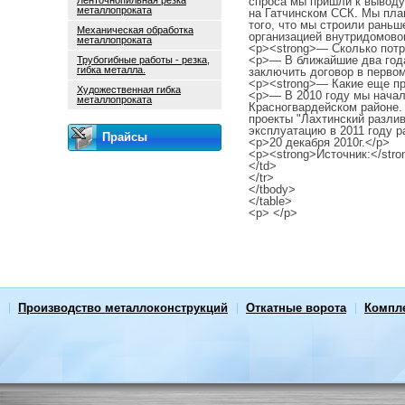
Ленточнопильная резка
спроса мы пришли к выводу
металлопроката
на Гатчинском ССК. Мы план
того, что мы строили раньш
Механическая обработка
организацией внутридомово
металлопроката
<p><strong>— Сколько потр
<p>— В ближайшие два года
Трубогибные работы - резка,
гибка металла.
заключить договор в первом
<p><strong>— Какие еще про
Художественная гибка
<p>— В 2010 году мы начали
металлопроката
Красногвардейском районе.
проекты "Лахтинский разлив
эксплуатацию в 2011 году р
Прайсы
<p>20 декабря 2010г.</p>
<p><strong>Источник:</stro
</td>
</tr>
</tbody>
</table>
<p> </p>
Производство металлоконструкций
Откатные ворота
Компл