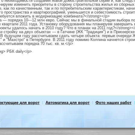
 о необходимости создания новой домостроительной серии и, как след
ируем изменить приоритеты в сторону строитель­ства жилья из сборных 
е, как по качественным, так и по потребительским характеристикам, нач
го пространства и квартирографией, уменьшится и себестоимость строит
ебуется вложить в модернизацию комбината?</strong></p>
 — порядка 10—12 млн евро. Сейчас мы в финальной стадии выбора по
 квартале 2011 года. Установку оборудования мы планируем завершить 
екты удалось начать в 2010 году? Что в планах на 2011 год?</strong><
 стройку на двух объектах — в Гатчине (ЖК "Традиция") и в Приозерске 
 В будущем году рассчитываем сдать четыре объекта: первые очереди Ж
" и "Маэстро" в Петербурге. В 2011 году помимо Колпина начнется стро
ассчитываем порядка 70 тыс. кв. м.</p>
ng> РБК daily</p>
ектующие для ворот
Автоматика для ворот
Фото наших работ