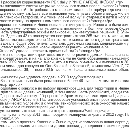
 рассказал корреспонденту РБК daily ИРИНЕ ЛАПЕЧЕНКОВОЙ.</p>
ом оцениваете состояние рынка первичного жилья после кризиса?</stron
перспективный. Потребность в массовом жилье в Петербурге до сих пор
ды не останутся. Есть все основания увеличивать объемы ввода жилья,
омплексной застройки. Мы тоже "ловим волну" и стараемся идти в ногу
лаете ставку на проекты комплексного освоения?</strong></p>
проекты в Колпине и Янине вошли в активную фазу. Ранее это были зем
покупки уже получил статус земель поселений, в Колпине перевод буде
е есть утвержденные эскизы планировки, архитектурные решения. В бли
а. Здесь на 42 га планируется построить около 265 тыс. кв. м жилья, п
Здесь мы возведем около 115 тыс. кв. м малоэтажного (до четырех этаж
варталы будут обеспечены школами, детскими садами, медицинскими у
а станут воплощением новой идеологии работы компании.</p>
йтресту" удалось пережить кризисный год?</strong></p>
 мы не прекратили строительство и не погрязли в долгах. Наша финанс
в кредитования, и на начало кризиса мы не были обременены какими-л
онцу 2009 года мы четко знали, что и в каких объемах мы выполним в 20
том числе два корпуса на Октябрьской набережной, комплексы "Лето", "
Большевиков, 38, — всего 90,5 тыс. кв. м. Начали несколько новых объе
ижимости уже удалось продать в 2010 году?</strong></p>
ябрь включительно было реализовано более 46 тыс. кв. м жилых и нежи
квартир.</p>
одробнее о конкурсе по выбору проектировщика для территории в Янине
приглашены девять компаний, в том числе шесть россий­ских, среди кот
7", проектный институт "Горпроект" и Архитектурная мастерская Цыцина
еция), ARUР (Англия). Нас интересовал успешный опыт проектирования 
лиматических условиях и с учетом технологических возможностей нашег
 и выберем генпроектировщика.</p>
уется начать строительство и открыть продажи?</strong></p>
начнутся в конце 2011 года, продажи планируем открыть в 2012 году. 
годах.</p>
том, что в проектах Колпино и Янино будет использована новая серия д
ь на панельном и каркасном домостроении, до недавнего времени дела