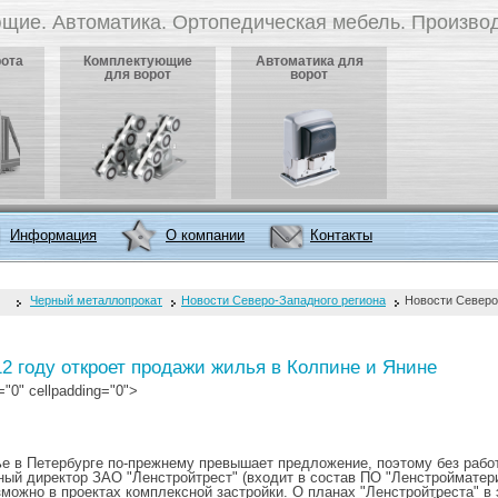
щие. Автоматика. Ортопедическая мебель. Производ
рота
Комплектующие
Автоматика для
для ворот
ворот
Информация
О компании
Контакты
Черный металлопрокат
Новости Северо-Западного региона
Новости Северо
12 году откроет продажи жилья в Колпине и Янине
="0" cellpadding="0">
е в Петербурге по-прежнему превышает предложение, поэтому без рабо
ный директор ЗАО "Лен­стройтрест" (входит в состав ПО "Лен­строймат
зможно в проектах комплек­сной застройки. О планах "Ленстройтреста" в