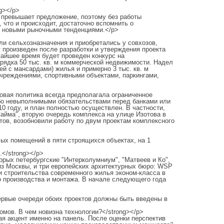
g></p>
 превышает предложение, поэтому без работы
 что и происходит, достаточно вспомнить о
 с новыми рыночными тенденциями.</p>
ли сельхозназначения и приобретались у совхозов,
т произведен после разработки и утверждения проекта
жайшее время будет проведен конкурс на
орядка 50 тыс. кв. м коммерческой недвижимости. Надел
ей с мансардами) жилья и примерно 3 тыс. кв. м
чреждениями, спортивными объектами, паркингами,
овая политика всегда предполагала ограниченное
ибо невыполнимыми обязательствами перед банками или
10 году, и план полностью осуществлен. В частности,
Сайма", вторую очередь комплекса на улице Изотова в
ктов, возобновили работу по двум проектам комплексного
лых помещений в пяти строящихся объектах, на 1
.</strong></p>
орых петербургские "Интерколумниум", "Матвеев и Ко",
 из Москвы, и три европейских архитектурных бюро: WSP
и строительства современного жилья эконом-класса в
о производства и монтажа. В начале следующего года
Первые очереди обоих проектов должны быть введены в
омов. В чем новизна технологии?</strong></p>
я акцент именно на панель. После оценки перспектив