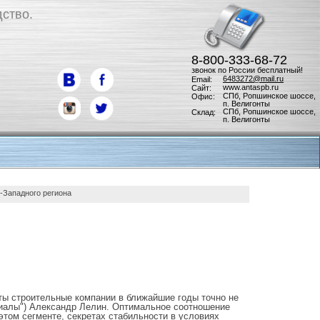
ство.
8-800-333-68-72
звонок по России бесплатный!
6483272@mail.ru
Email:
www.antaspb.ru
Сайт:
СПб, Ропшинское шоссе,
Офис:
п. Велигонты
СПб, Ропшинское шоссе,
Склад:
п. Велигонты
-Западного региона
ты строительные компании в ближайшие годы точно не
ериалы") Александр Лелин. Оптимальное соотношение
 этом сегменте, секретах стабильности в условиях