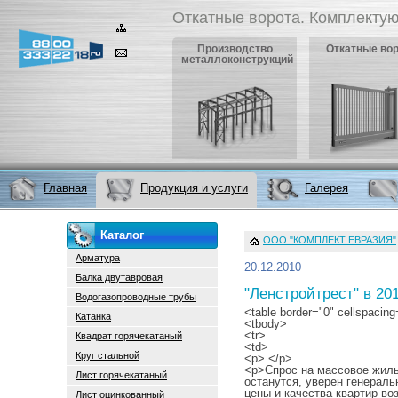
Откатные ворота. Комплектую
Производство
Откатные во
металлоконструкций
Главная
Продукция и услуги
Галерея
Каталог
ООО "КОМПЛЕКТ ЕВРАЗИЯ"
Арматура
20.12.2010
Балка двутавровая
"Ленстройтрест" в 20
Водогазопроводные трубы
<table border="0" cellspacing
Катанка
<tbody>
<tr>
Квадрат горячекатаный
<td>
Круг стальной
<p> </p>
<p>Спрос на массовое жиль
Лист горячекатаный
останутся, уверен генераль
цены и качества квартир во
Лист оцинкованный