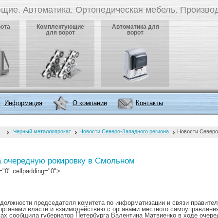
щие. Автоматика. Ортопедическая мебель. Производ
рота
Комплектующие
Автоматика для
для ворот
ворот
Информация
О компании
Контакты
Черный металлопрокат
Новости Северо-Западного региона
Новости Северо
а очередную рокировку в Смольном
="0" cellpadding="0">
 должности председателя комитета по информатизации и связи правитель
органами власти и взаимодействию с органами местного самоуправления
ах сообщила губернатор Петербурга Валентина Матвиенко в ходе очеред