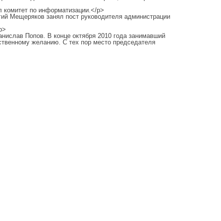
л комитет по информатизации.</p>
ргий Мещеряков занял пост руководителя администрации
p>
нислав Попов. В конце октября 2010 года занимавший
бственному желанию. С тех пор место председателя