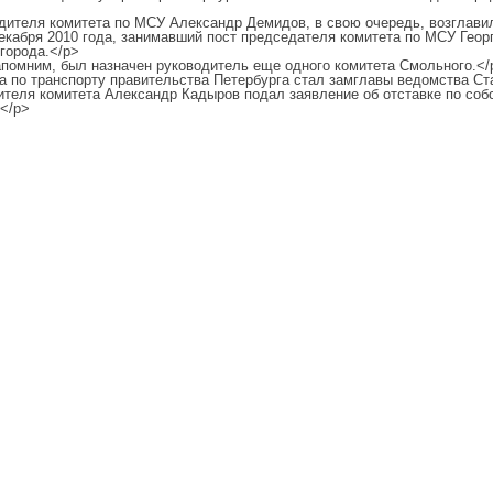
дителя комитета по МСУ Александр Демидов, в свою очередь, возглави
декабря 2010 года, занимавший пост председателя комитета по МСУ Гео
города.</p>
помним, был назначен руководитель еще одного комитета Смольного.</
 по транспорту правительства Петербурга стал замглавы ведомства Ста
дителя комитета Александр Кадыров подал заявление об отставке по со
</p>