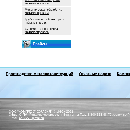
Ленточнопильная резка
металлопроката
Механическая обработка
металлопроката
Трубогибные работы - резка,
гибка металла.
Художественная гибка
металлопроката
Прайсы
Производство металлоконструкций
Откатные ворота
Компл
ООО "КОМПЛЕКТ ЕВРАЗИЯ"
© 1995 - 2021
Офис:
С-Пб.,
Ропшинское шоссе, п. Велигонты
Тел.:
8-800-333-68-72 звонок по 
E-mail:
6483272@mail.ru