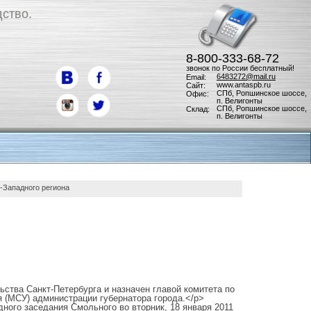
ство.
8-800-333-68-72
звонок по России бесплатный!
6483272@mail.ru
Email:
www.antaspb.ru
Сайт:
СПб, Ропшинское шоссе,
Офис:
п. Велигонты
СПб, Ропшинское шоссе,
Склад:
п. Велигонты
-Западного региона
ства Санкт-Петербурга и назначен главой комитета по
 (МСУ) администрации губернатора города.</p>
ного заседания Смольного во вторник, 18 января 2011