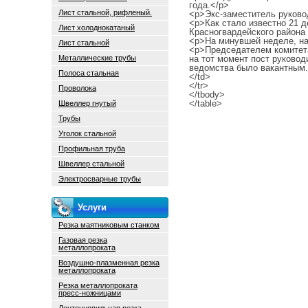
года.</p>
Лист стальной, рифленый.
<p>Экс-заместитель руково
<p>Как стало известно 21 
Лист холоднокатаный
Красногвардейского района 
<p>На минувшей неделе, на
Лист стальной
<p>Председателем комитета
Металлические трубы
на тот момент пост руково
ведомства было вакантным.
Полоса стальная
</td>
</tr>
Проволока
</tbody>
</table>
Швеллер гнутый
Трубы
Уголок стальной
Профильная труба
Швеллер стальной
Электросварные трубы
Услуги
Резка маятниковым станком
Газовая резка
металлопроката
Воздушно-плазменная резка
металлопроката
Резка металлопроката
пресс-ножницами