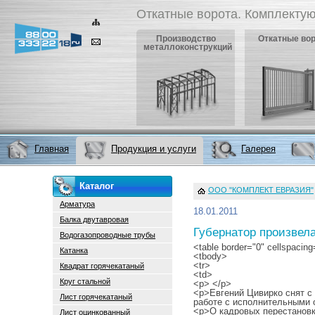
Откатные ворота. Комплектую
Производство
Откатные во
металлоконструкций
Главная
Продукция и услуги
Галерея
Каталог
ООО "КОМПЛЕКТ ЕВРАЗИЯ"
Арматура
18.01.2011
Балка двутавровая
Губернатор произвел
Водогазопроводные трубы
<table border="0" cellspacing
Катанка
<tbody>
<tr>
Квадрат горячекатаный
<td>
Круг стальной
<p> </p>
<p>Евгений Цивирко снят с
Лист горячекатаный
работе с исполнительными 
<p>О кадровых перестановк
Лист оцинкованный