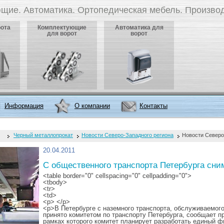
щие. Автоматика. Ортопедическая мебель. Производ
рота
Комплектующие
Автоматика для
для ворот
ворот
Информация
О компании
Контакты
Черный металлопрокат
Новости Северо-Западного региона
Новости Северо
20.04.2011
С общественного транспорта Петербурга сни
<table border="0" cellspacing="0" cellpadding="0">
<tbody>
<tr>
<td>
<p> </p>
<p>В Петербурге с наземного транспорта, обслуживаемог
принято комитетом по транспорту Петербурга, сообщает п
рамках которого комитет планирует разработать единый ф