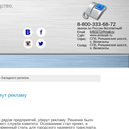
ство.
8-800-333-68-72
звонок по России бесплатный!
6483272@mail.ru
Email:
www.antaspb.ru
Сайт:
СПб, Ропшинское шоссе,
Офис:
п. Велигонты
СПб, Ропшинское шоссе,
Склад:
п. Велигонты
-Западного региона
мут рекламу
о рядом предприятий, уберут рекламу. Решение было
ресс-служба комитета. Основанием стал проект, в
ирменный стиль для городского наземного транспорта.