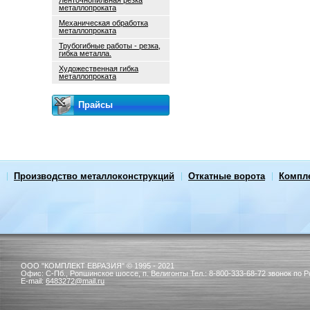
Ленточнопильная резка
металлопроката
Механическая обработка
металлопроката
Трубогибные работы - резка,
гибка металла.
Художественная гибка
металлопроката
Прайсы
Производство металлоконструкций
Откатные ворота
Компл
ООО "КОМПЛЕКТ ЕВРАЗИЯ"
© 1995 - 2021
Офис:
С-Пб.,
Ропшинское шоссе, п. Велигонты
Тел.:
8-800-333-68-72 звонок по 
E-mail:
6483272@mail.ru