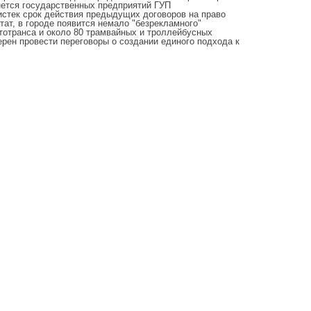
снется государственных предприятий ГУП
 истек срок действия предыдущих договоров на право
тат, в городе появится немало "безрекламного"
тотранса и около 80 трамвайных и троллейбусных
рен провести переговоры о создании единого подхода к