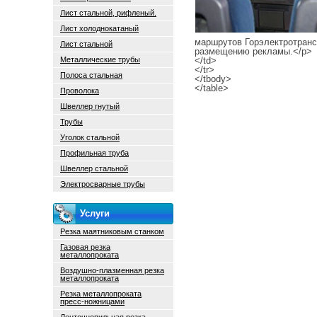
Лист стальной, рифленый.
Лист холоднокатаный
маршрутов Горэлектротранс
Лист стальной
размещению рекламы.</p>
Металлические трубы
</td>
</tr>
Полоса стальная
</tbody>
</table>
Проволока
Швеллер гнутый
Трубы
Уголок стальной
Профильная труба
Швеллер стальной
Электросварные трубы
Услуги
Резка маятниковым станком
Газовая резка
металлопроката
Воздушно-плазменная резка
металлопроката
Резка металлопроката
пресс-ножницами