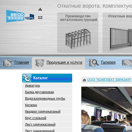
Откатные ворота. Комплектую
Производство
Откатные во
металлоконструкций
Главная
Продукция и услуги
Галерея
Каталог
ООО "КОМПЛЕКТ ЕВРАЗИЯ"
Арматура
Балка двутавровая
Водогазопроводные трубы
Катанка
Квадрат горячекатаный
Круг стальной
Лист горячекатаный
Лист оцинкованный