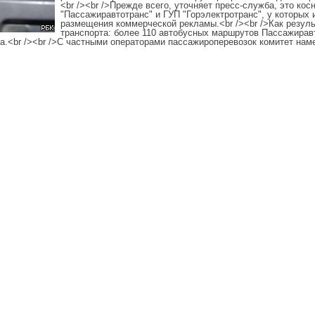
<br /><br />Прежде всего, уточняет пресс-служба, это ко
"Пассажиравтотранс" и ГУП "Горэлектротранс", у которых
размещения коммерческой рекламы.<br /><br />Как резуль
транспорта: более 110 автобусных маршрутов Пассажирав
а.<br /><br />С частными операторами пассажироперевозок комитет наме