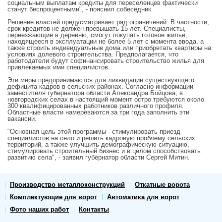
социальным выплатам кредиты для переселенцев фактически
станут беспроцентными", - пояснил собеседник.
Решение властей предусматривает ряд ограничений. В частности,
срок кредитов не должен превышать 15 лет. Специалисты,
переезжающие в деревню, смогут покупать готовое жилье,
находящееся в эксплуатации не более 5 лет с момента ввода, а
также строить индивидуальные дома или приобретать квартиры на
условиях долевого строительства. Предполагается, что
работодатели будут софинансировать строительство жилья для
привлекаемых ими специалистов.
Эти меры предпринимаются для ликвидации существующего
дефицита кадров в сельских районах. Согласно информации
заместителя губернатора области Александра Бойцова, в
новгородских селах в настоящий момент остро требуются около
300 квалифицированных работников различного профиля.
Областные власти намереваются за три года заполнить эти
вакансии.
"Основная цель этой программы - стимулировать приезд
специалистов на село и решить кадровую проблему сельских
территорий, а также улучшить демографическую ситуацию,
стимулировать строительный бизнес и в целом способствовать
развитию села", - заявил губернатор области Сергей Митин.
Производство металлоконструкций
Откатные ворота
Комплектующие для ворот
Автоматика для ворот
Фото наших работ
Контакты